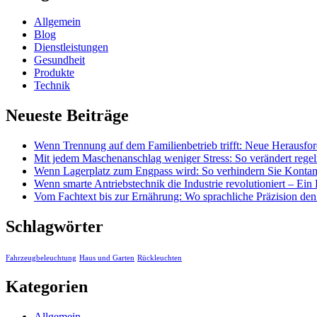
Allgemein
Blog
Dienstleistungen
Gesundheit
Produkte
Technik
Neueste Beiträge
Wenn Trennung auf dem Familienbetrieb trifft: Neue Herausfo
Mit jedem Maschenanschlag weniger Stress: So verändert regel
Wenn Lagerplatz zum Engpass wird: So verhindern Sie Kontamina
Wenn smarte Antriebstechnik die Industrie revolutioniert – Ein 
Vom Fachtext bis zur Ernährung: Wo sprachliche Präzision de
Schlagwörter
Fahrzeugbeleuchtung
Haus und Garten
Rückleuchten
Kategorien
Allgemein