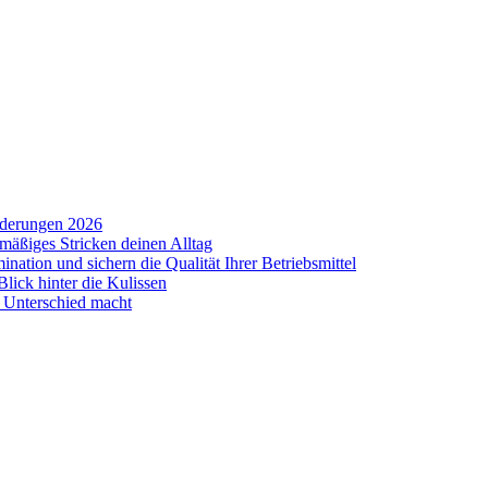
rderungen 2026
mäßiges Stricken deinen Alltag
tion und sichern die Qualität Ihrer Betriebsmittel
Blick hinter die Kulissen
n Unterschied macht