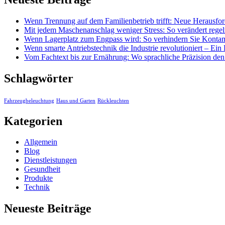
Wenn Trennung auf dem Familienbetrieb trifft: Neue Herausfo
Mit jedem Maschenanschlag weniger Stress: So verändert regel
Wenn Lagerplatz zum Engpass wird: So verhindern Sie Kontamina
Wenn smarte Antriebstechnik die Industrie revolutioniert – Ein 
Vom Fachtext bis zur Ernährung: Wo sprachliche Präzision de
Schlagwörter
Fahrzeugbeleuchtung
Haus und Garten
Rückleuchten
Kategorien
Allgemein
Blog
Dienstleistungen
Gesundheit
Produkte
Technik
Neueste Beiträge