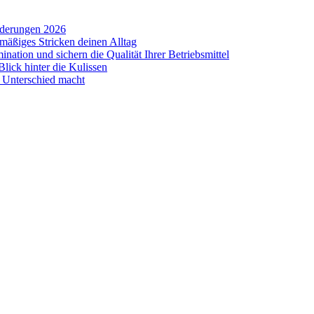
rderungen 2026
mäßiges Stricken deinen Alltag
tion und sichern die Qualität Ihrer Betriebsmittel
Blick hinter die Kulissen
n Unterschied macht