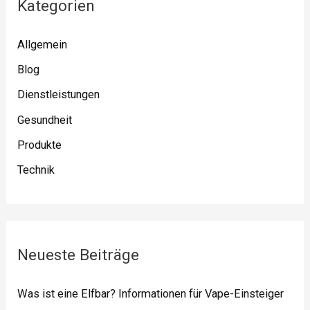
Kategorien
e
n
Allgemein
n
Blog
a
c
Dienstleistungen
h
Gesundheit
:
Produkte
Technik
Neueste Beiträge
Was ist eine Elfbar? Informationen für Vape-Einsteiger