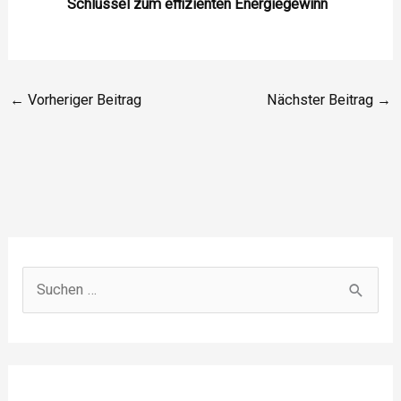
Schlüssel zum effizienten Energiegewinn
←
Vorheriger Beitrag
Nächster Beitrag
→
S
u
c
h