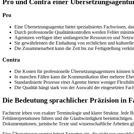
Pro und Contra einer Übersetzungsagentu
Pro
Eine Übersetzungsagentur bietet spezialisiertes Fachwissen, d
Durch professionelle Qualitätskontrollen werden Fehler minimie
Agenturen verfügen über umfangreiche Ressourcen und Netzwer
Sie gewährleisten die Einhaltung von rechtlichen und kulturel
Die Zusammenarbeit kann die Zeit bis zur Fertigstellung verkür
Contra
Die Kosten für professionelle Übersetzungsagenturen können höh
In manchen Fällen kann die Kommunikation über mehrere Eben
Standardisierte Prozesse einer Agentur bieten weniger Flexibil
Die Qualität hängt stark von der Auswahl der eingesetzten Fach
Die Bedeutung sprachlicher Präzision in F
Fachtexte leben von exakter Terminologie und klarer Struktur. Jede 
Fehlinterpretationen führen und die Glaubwürdigkeit beeinträchtigen. De
Dokumentationen, juristische Texte und wissenschaftliche Arbeiten g
Eine Übersetzungsagentur bringt Experten ein, die nicht nur sprachlic