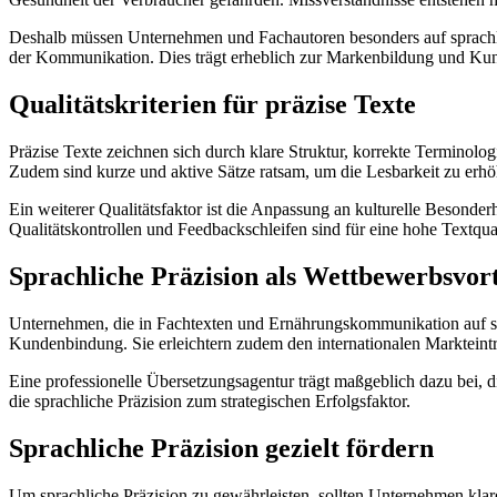
Deshalb müssen Unternehmen und Fachautoren besonders auf sprachlic
der Kommunikation. Dies trägt erheblich zur Markenbildung und Kun
Qualitätskriterien für präzise Texte
Präzise Texte zeichnen sich durch klare Struktur, korrekte Terminologi
Zudem sind kurze und aktive Sätze ratsam, um die Lesbarkeit zu erhö
Ein weiterer Qualitätsfaktor ist die Anpassung an kulturelle Besond
Qualitätskontrollen und Feedbackschleifen sind für eine hohe Textquali
Sprachliche Präzision als Wettbewerbsvort
Unternehmen, die in Fachtexten und Ernährungskommunikation auf spra
Kundenbindung. Sie erleichtern zudem den internationalen Markteintri
Eine professionelle Übersetzungsagentur trägt maßgeblich dazu bei, d
die sprachliche Präzision zum strategischen Erfolgsfaktor.
Sprachliche Präzision gezielt fördern
Um sprachliche Präzision zu gewährleisten, sollten Unternehmen klare