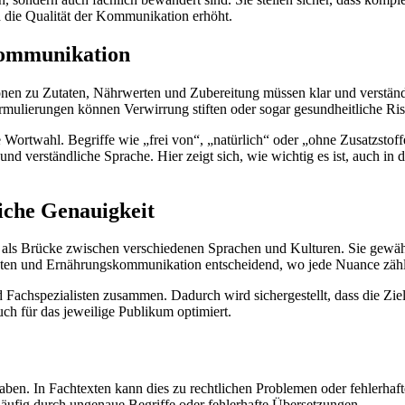
 die Qualität der Kommunikation erhöht.
kommunikation
ionen zu Zutaten, Nährwerten und Zubereitung müssen klar und verständ
rmulierungen können Verwirrung stiften oder sogar gesundheitliche Ris
 Wortwahl. Begriffe wie „frei von“, „natürlich“ oder „ohne Zusatzstoff
d verständliche Sprache. Hier zeigt sich, wie wichtig es ist, auch in 
iche Genauigkeit
 als Brücke zwischen verschiedenen Sprachen und Kulturen. Sie gewährlei
exten und Ernährungskommunikation entscheidend, wo jede Nuance zähl
 Fachspezialisten zusammen. Dadurch wird sichergestellt, dass die Ziel
uch für das jeweilige Publikum optimiert.
ben. In Fachtexten kann dies zu rechtlichen Problemen oder fehlerhaf
äufig durch ungenaue Begriffe oder fehlerhafte Übersetzungen.