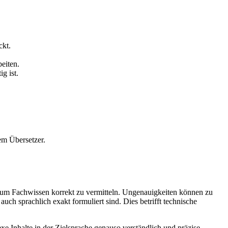
ckt.
eiten.
g ist.
em Übersetzer.
, um Fachwissen korrekt zu vermitteln. Ungenauigkeiten können zu
auch sprachlich exakt formuliert sind. Dies betrifft technische
exe Inhalte in der Zielsprache genauso verständlich und präzise