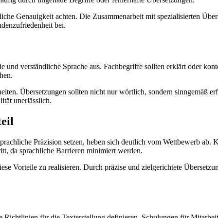
he Genauigkeit achten. Die Zusammenarbeit mit spezialisierten Überse
denzufriedenheit bei.
e und verständliche Sprache aus. Fachbegriffe sollten erklärt oder konte
hen.
erheiten. Übersetzungen sollten nicht nur wörtlich, sondern sinngemäß 
tät unerlässlich.
eil
chliche Präzision setzen, heben sich deutlich vom Wettbewerb ab. Kla
tt, da sprachliche Barrieren minimiert werden.
iese Vorteile zu realisieren. Durch präzise und zielgerichtete Überse
 Richtlinien für die Texterstellung definieren. Schulungen für Mitarbe