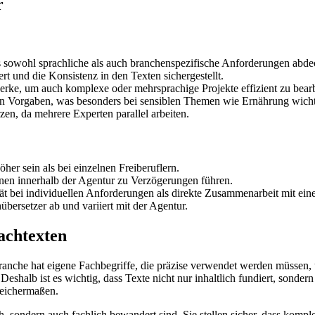
r
as sowohl sprachliche als auch branchenspezifische Anforderungen abde
rt und die Konsistenz in den Texten sichergestellt.
ke, um auch komplexe oder mehrsprachige Projekte effizient zu bearb
len Vorgaben, was besonders bei sensiblen Themen wie Ernährung wichti
zen, da mehrere Experten parallel arbeiten.
er sein als bei einzelnen Freiberuflern.
en innerhalb der Agentur zu Verzögerungen führen.
ität bei individuellen Anforderungen als direkte Zusammenarbeit mit ein
übersetzer ab und variiert mit der Agentur.
achtexten
Branche hat eigene Fachbegriffe, die präzise verwendet werden müssen
shalb ist es wichtig, dass Texte nicht nur inhaltlich fundiert, sondern 
leichermaßen.
h, sondern auch fachlich bewandert sind. Sie stellen sicher, dass kompl